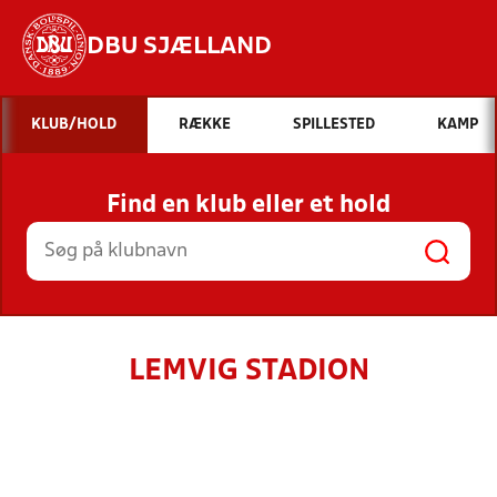
DBU SJÆLLAND
Hvad vil du søge efter?
KLUB/HOLD
RÆKKE
SPILLESTED
KAMP
INDHOLD OG NYHEDER
Find en klub eller et hold
STILLINGER, RESULTATER, KLUBBER OG
HOLD
LEMVIG STADION