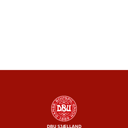
DBU SJÆLLAND