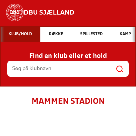
DBU SJÆLLAND
Hvad vil du søge efter?
KLUB/HOLD
RÆKKE
SPILLESTED
KAMP
INDHOLD OG NYHEDER
Find en klub eller et hold
STILLINGER, RESULTATER, KLUBBER OG
HOLD
MAMMEN STADION