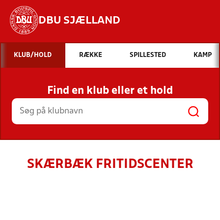
DBU SJÆLLAND
Hvad vil du søge efter?
KLUB/HOLD
RÆKKE
SPILLESTED
KAMP
INDHOLD OG NYHEDER
Find en klub eller et hold
STILLINGER, RESULTATER, KLUBBER OG
HOLD
SKÆRBÆK FRITIDSCENTER