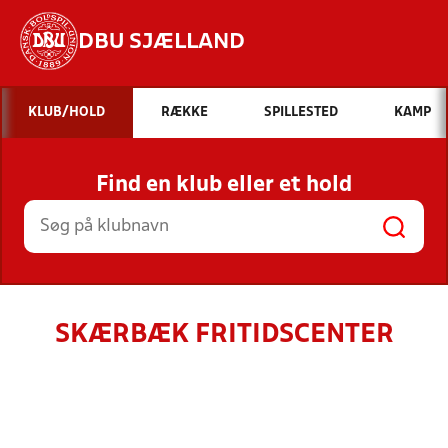
DBU SJÆLLAND
Hvad vil du søge efter?
KLUB/HOLD
RÆKKE
SPILLESTED
KAMP
INDHOLD OG NYHEDER
Find en klub eller et hold
STILLINGER, RESULTATER, KLUBBER OG
HOLD
SKÆRBÆK FRITIDSCENTER