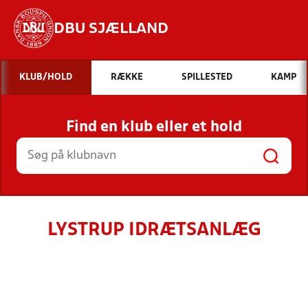
DBU SJÆLLAND
Hvad vil du søge efter?
KLUB/HOLD
RÆKKE
SPILLESTED
KAMP
INDHOLD OG NYHEDER
Find en klub eller et hold
STILLINGER, RESULTATER, KLUBBER OG
HOLD
LYSTRUP IDRÆTSANLÆG