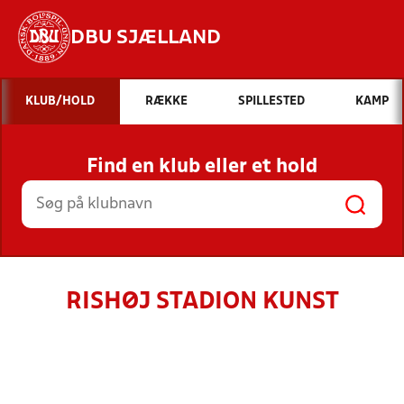
DBU SJÆLLAND
Hvad vil du søge efter?
KLUB/HOLD
RÆKKE
SPILLESTED
KAMP
INDHOLD OG NYHEDER
Find en klub eller et hold
STILLINGER, RESULTATER, KLUBBER OG
HOLD
RISHØJ STADION KUNST