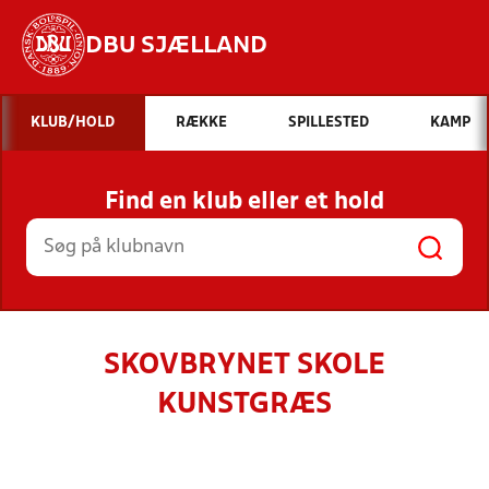
DBU SJÆLLAND
Hvad vil du søge efter?
KLUB/HOLD
RÆKKE
SPILLESTED
KAMP
INDHOLD OG NYHEDER
Find en klub eller et hold
STILLINGER, RESULTATER, KLUBBER OG
HOLD
SKOVBRYNET SKOLE
KUNSTGRÆS