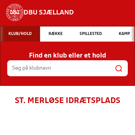
DBU SJÆLLAND
Hvad vil du søge efter?
KLUB/HOLD
RÆKKE
SPILLESTED
KAMP
INDHOLD OG NYHEDER
Find en klub eller et hold
STILLINGER, RESULTATER, KLUBBER OG
HOLD
ST. MERLØSE IDRÆTSPLADS