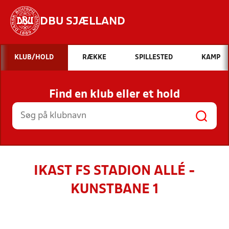
DBU SJÆLLAND
Hvad vil du søge efter?
KLUB/HOLD
RÆKKE
SPILLESTED
KAMP
INDHOLD OG NYHEDER
Find en klub eller et hold
STILLINGER, RESULTATER, KLUBBER OG
HOLD
IKAST FS STADION ALLÉ -
KUNSTBANE 1