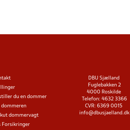
ntakt
DBU Sjælland
Fuglebakken 2
llinger
4000 Roskilde
stiller du en dommer
Telefon: 4632 3366
d dommeren
CVR: 6369 0015
info@dbusjaelland.dk
Akut dommervagt
 Forsikringer