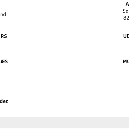
A
N
Sø
and
82
ØRS
U
RÆS
MU
edet