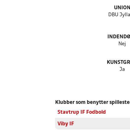
UNIO
DBU Jyll
INDEND
Nej
KUNSTG
Ja
Klubber som benytter spillest
Stavtrup IF Fodbold
Viby IF