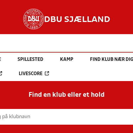
DBU SJÆLLAND
E
SPILLESTED
KAMP
FIND KLUB NÆR DI
LIVESCORE
Find en klub eller et hold