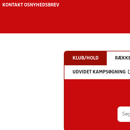
KONTAKT OS
NYHEDSBREV
KLUB/HOLD
RÆKK
UDVIDET KAMPSØGNING