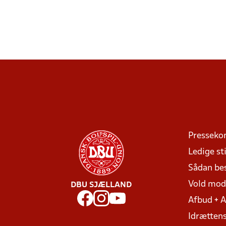
Presseko
Ledige sti
Sådan be
Vold mo
DBU SJÆLLAND
Afbud + 
Idrættens