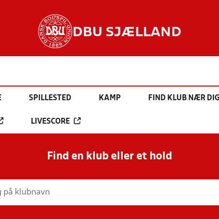
DBU SJÆLLAND
E
SPILLESTED
KAMP
FIND KLUB NÆR DI
LIVESCORE
Find en klub eller et hold