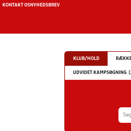
KONTAKT OS
NYHEDSBREV
KLUB/HOLD
RÆKK
UDVIDET KAMPSØGNING