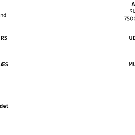
A
N
Sl
and
7500
ØRS
U
RÆS
MU
edet