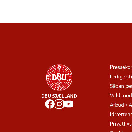
Presseko
Ledige sti
Sådan be
Vold mo
DBU SJÆLLAND
Afbud + 
Idrættens
Privatlivs