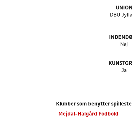
UNIO
DBU Jyll
INDEND
Nej
KUNSTG
Ja
Klubber som benytter spillest
Mejdal-Halgård Fodbold