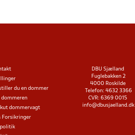
ntakt
DBU Sjælland
Fuglebakken 2
llinger
4000 Roskilde
stiller du en dommer
Telefon: 4632 3366
d dommeren
CVR: 6369 0015
info@dbusjaelland.dk
Akut dommervagt
 Forsikringer
politik