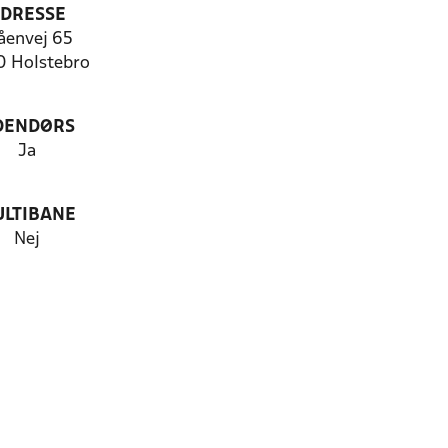
DRESSE
åenvej 65
 Holstebro
DENDØRS
Ja
LTIBANE
Nej