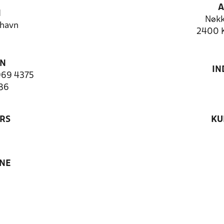
A
N
Nøkk
havn
2400 
ON
IN
969 4375
86
RS
KU
ANE