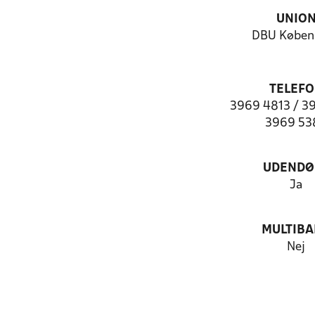
UNIO
DBU Køben
TELEF
3969 4813 / 3
3969 53
UDENDØ
Ja
MULTIB
Nej