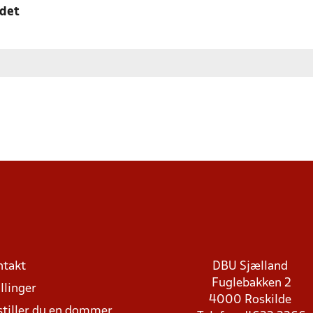
edet
ntakt
DBU Sjælland
Fuglebakken 2
llinger
4000 Roskilde
stiller du en dommer