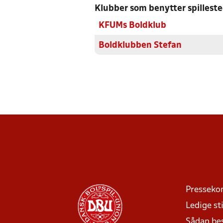
Klubber som benytter spillest
KFUMs Boldklub
Boldklubben Stefan
Presseko
Ledige sti
Sådan be