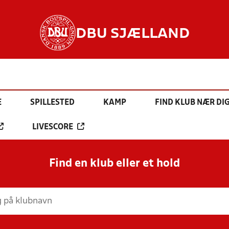
DBU SJÆLLAND
E
SPILLESTED
KAMP
FIND KLUB NÆR DI
LIVESCORE
Find en klub eller et hold