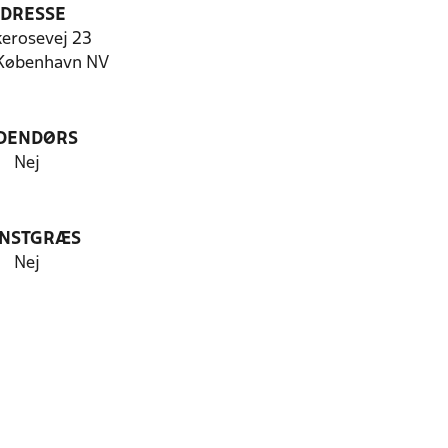
DRESSE
erosevej 23
København NV
DENDØRS
Nej
NSTGRÆS
Nej