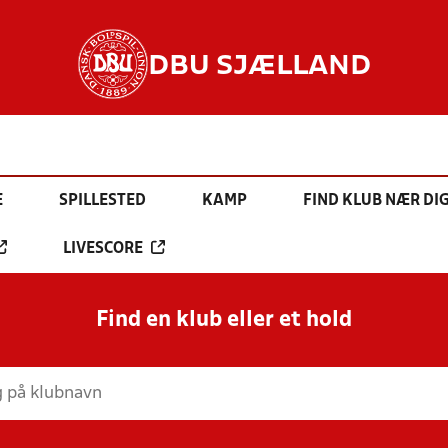
DBU SJÆLLAND
E
SPILLESTED
KAMP
FIND KLUB NÆR DI
LIVESCORE
Find en klub eller et hold