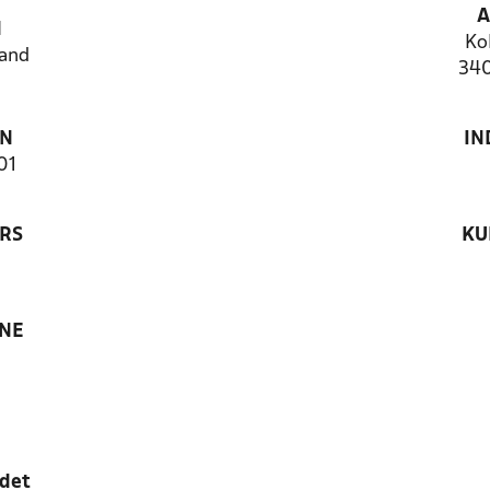
A
N
Kol
and
340
ON
IN
01
RS
KU
ANE
edet