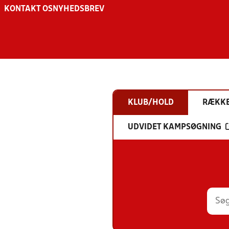
KONTAKT OS
NYHEDSBREV
KLUB/HOLD
RÆKK
UDVIDET KAMPSØGNING