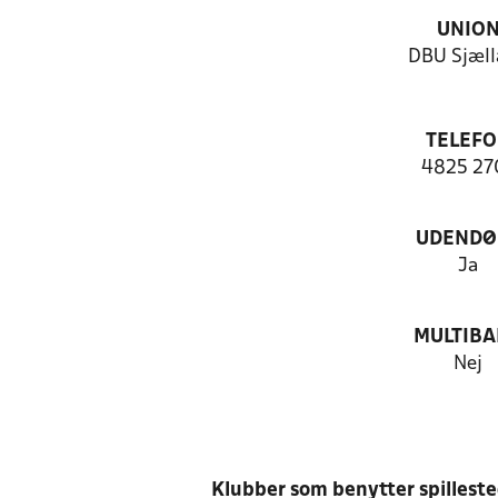
UNIO
DBU Sjæll
TELEF
4825 27
UDENDØ
Ja
MULTIB
Nej
Klubber som benytter spillest