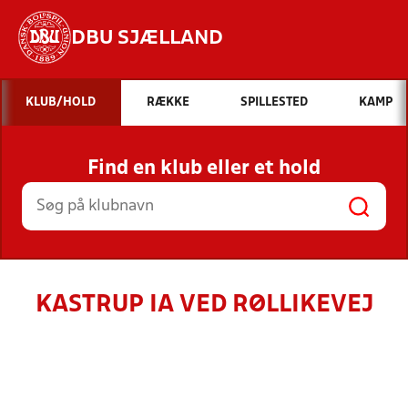
DBU SJÆLLAND
Hvad vil du søge efter?
KLUB/HOLD
RÆKKE
SPILLESTED
KAMP
INDHOLD OG NYHEDER
Find en klub eller et hold
STILLINGER, RESULTATER, KLUBBER OG
HOLD
KASTRUP IA VED RØLLIKEVEJ