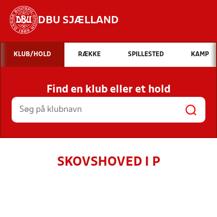
DBU SJÆLLAND
Hvad vil du søge efter?
KLUB/HOLD
RÆKKE
SPILLESTED
KAMP
INDHOLD OG NYHEDER
Find en klub eller et hold
STILLINGER, RESULTATER, KLUBBER OG
HOLD
SKOVSHOVED I P