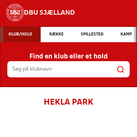
DBU SJÆLLAND
Hvad vil du søge efter?
KLUB/HOLD
RÆKKE
SPILLESTED
KAMP
INDHOLD OG NYHEDER
Find en klub eller et hold
STILLINGER, RESULTATER, KLUBBER OG
HOLD
HEKLA PARK