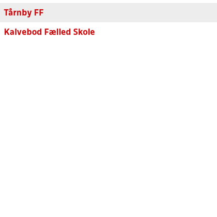
Tårnby FF
Kalvebod Fælled Skole