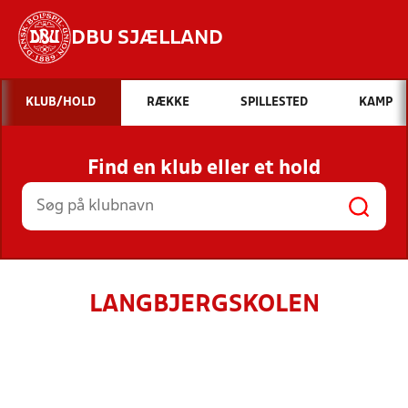
DBU SJÆLLAND
Hvad vil du søge efter?
KLUB/HOLD
RÆKKE
SPILLESTED
KAMP
INDHOLD OG NYHEDER
Find en klub eller et hold
STILLINGER, RESULTATER, KLUBBER OG
HOLD
LANGBJERGSKOLEN