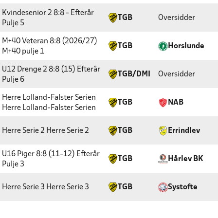
Kvindesenior 2 8:8 - Efterår
TGB
Oversidder
Pulje 5
M+40 Veteran 8:8 (2026/27)
TGB
Horslunde
M+40 pulje 1
U12 Drenge 2 8:8 (15) Efterår
TGB/DMI
Oversidder
Pulje 6
Herre Lolland-Falster Serien
TGB
NAB
Herre Lolland-Falster Serien
Herre Serie 2
Herre Serie 2
TGB
Errindlev
U16 Piger 8:8 (11-12) Efterår
TGB
Hårlev BK
Pulje 3
Herre Serie 3
Herre Serie 3
TGB
Systofte