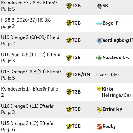
Kvindesenior 2 8:8 - Efterår
TGB
SB
Pulje 5
HS 8:8 (2026/27)
HS 8:8
TGB
Bogø IF
pulje 2
U19 Drenge 2 (08-09) Efterår
TGB
Vordingborg I
Pulje 2
U16 Piger 8:8 (11-12) Efterår
TGB
Næstved I.F.
Pulje 3
U13 Drenge 4 8:8 (14) Efterår
TGB/DMI
Oversidder
Pulje 5
Kvindeserie 1 - Efterår
Pulje
Kirke
TGB
2
Helsinge/Gør
U16 Drenge 3 (11) Efterår
TGB
Errindlev
Pulje 3
U15 Drenge 3 (12) Efterår
TGB
Rødby
Pulje 6