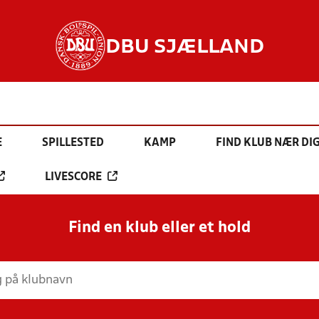
DBU SJÆLLAND
E
SPILLESTED
KAMP
FIND KLUB NÆR DI
LIVESCORE
Find en klub eller et hold