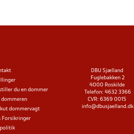
ntakt
DBU Sjælland
Fuglebakken 2
llinger
4000 Roskilde
stiller du en dommer
Telefon: 4632 3366
d dommeren
CVR: 6369 0015
info@dbusjaelland.dk
Akut dommervagt
 Forsikringer
politik