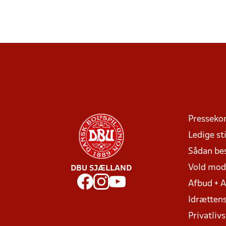
Presseko
Ledige sti
Sådan be
Vold mo
DBU SJÆLLAND
Afbud + 
Idrættens
Privatlivs