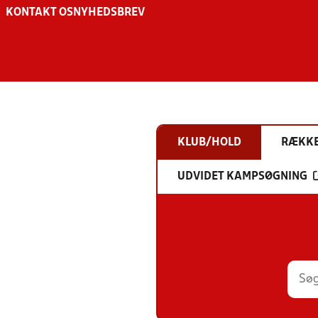
KONTAKT OS
NYHEDSBREV
KLUB/HOLD
RÆKK
UDVIDET KAMPSØGNING