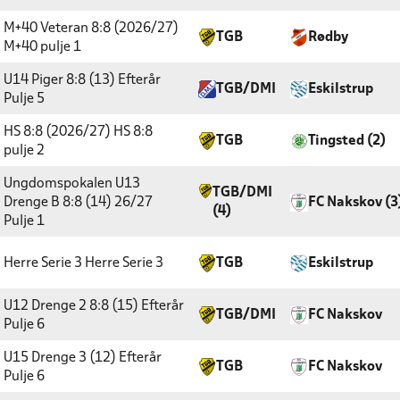
M+40 Veteran 8:8 (2026/27)
TGB
Rødby
M+40 pulje 1
U14 Piger 8:8 (13) Efterår
TGB/DMI
Eskilstrup
Pulje 5
HS 8:8 (2026/27)
HS 8:8
TGB
Tingsted (2)
pulje 2
Ungdomspokalen U13
TGB/DMI
Drenge B 8:8 (14) 26/27
FC Nakskov (3
(4)
Pulje 1
Herre Serie 3
Herre Serie 3
TGB
Eskilstrup
U12 Drenge 2 8:8 (15) Efterår
TGB/DMI
FC Nakskov
Pulje 6
U15 Drenge 3 (12) Efterår
TGB
FC Nakskov
Pulje 6