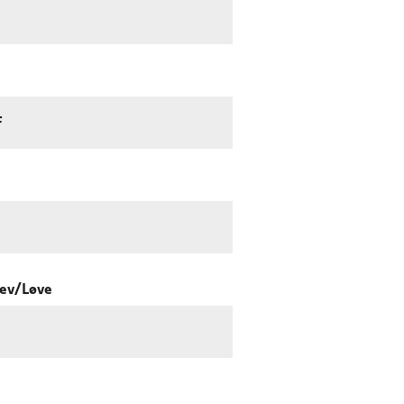
F
lev/Løve