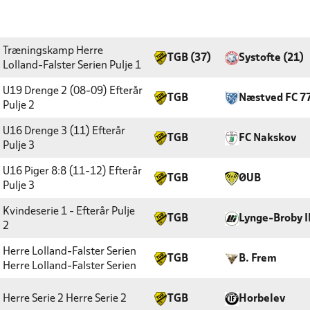
Træningskamp Herre
TGB (37)
Systofte (21)
Lolland-Falster Serien
Pulje 1
U19 Drenge 2 (08-09) Efterår
TGB
Næstved FC 7
Pulje 2
U16 Drenge 3 (11) Efterår
TGB
FC Nakskov
Pulje 3
U16 Piger 8:8 (11-12) Efterår
TGB
ØUB
Pulje 3
Kvindeserie 1 - Efterår
Pulje
TGB
Lynge-Broby I
2
Herre Lolland-Falster Serien
TGB
B. Frem
Herre Lolland-Falster Serien
Herre Serie 2
Herre Serie 2
TGB
Horbelev