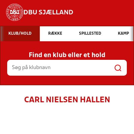
DBU SJÆLLAND
Hvad vil du søge efter?
KLUB/HOLD
RÆKKE
SPILLESTED
KAMP
INDHOLD OG NYHEDER
Find en klub eller et hold
STILLINGER, RESULTATER, KLUBBER OG
HOLD
CARL NIELSEN HALLEN