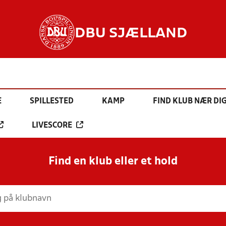
DBU SJÆLLAND
E
SPILLESTED
KAMP
FIND KLUB NÆR DI
LIVESCORE
Find en klub eller et hold