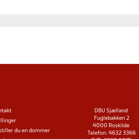
ntakt
DBU Sjælland
Fuglebakken 2
llinger
4000 Roskilde
stiller du en dommer
Telefon: 4632 3366