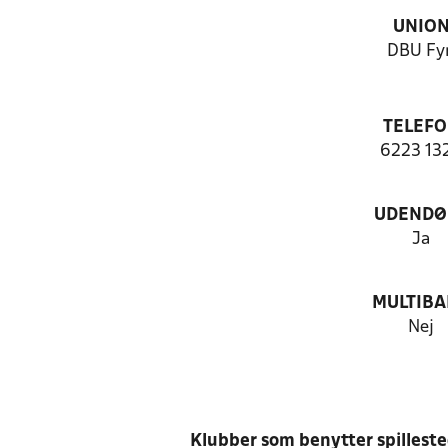
UNIO
DBU Fy
TELEF
6223 13
UDENDØ
Ja
MULTIB
Nej
Klubber som benytter spillest