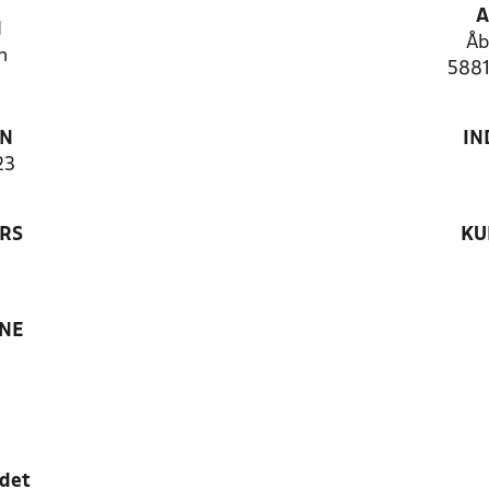
A
N
Åb
n
5881
ON
IN
23
RS
KU
ANE
edet