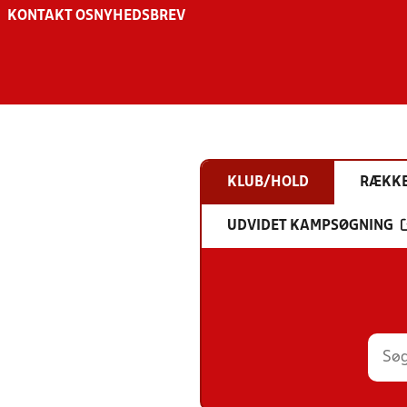
KONTAKT OS
NYHEDSBREV
KLUB/HOLD
RÆKK
UDVIDET KAMPSØGNING