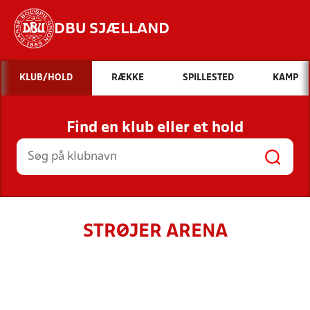
DBU SJÆLLAND
Hvad vil du søge efter?
KLUB/HOLD
RÆKKE
SPILLESTED
KAMP
INDHOLD OG NYHEDER
Find en klub eller et hold
STILLINGER, RESULTATER, KLUBBER OG
HOLD
STRØJER ARENA