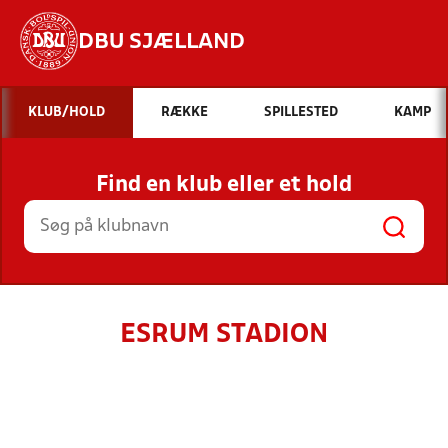
DBU SJÆLLAND
Hvad vil du søge efter?
KLUB/HOLD
RÆKKE
SPILLESTED
KAMP
INDHOLD OG NYHEDER
Find en klub eller et hold
STILLINGER, RESULTATER, KLUBBER OG
HOLD
ESRUM STADION