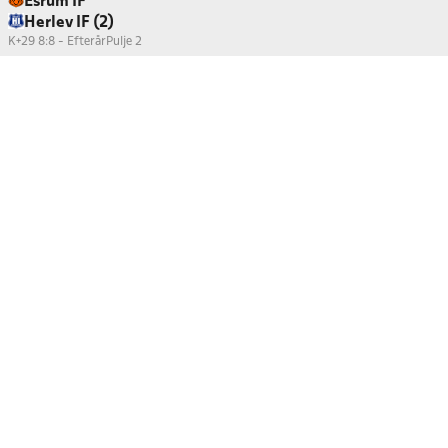
Esrum IF
Herlev IF (2)
K+29 8:8 - Efterår
Pulje 2