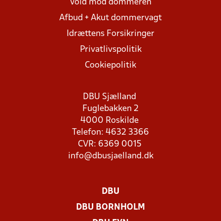
Vold mod dommeren
Afbud + Akut dommervagt
Idrættens Forsikringer
Privatlivspolitik
Cookiepolitik
DBU Sjælland
Fuglebakken 2
4000 Roskilde
Telefon: 4632 3366
CVR: 6369 0015
info@dbusjaelland.dk
DBU
DBU BORNHOLM