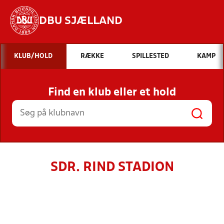
DBU SJÆLLAND
Hvad vil du søge efter?
KLUB/HOLD
RÆKKE
SPILLESTED
KAMP
INDHOLD OG NYHEDER
Find en klub eller et hold
STILLINGER, RESULTATER, KLUBBER OG
HOLD
SDR. RIND STADION