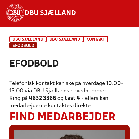
DBU SJÆLLAND
Hvad vil du søge efter?
DBU SJÆLLAND
DBU SJÆLLAND
KONTAKT
INDHOLD OG NYHEDER
EFODBOLD
STILLINGER, RESULTATER, KLUBBER OG
EFODBOLD
HOLD
Telefonisk kontakt kan ske på hverdage 10.00-
15.00 via DBU Sjællands hovednummer:
Ring på
4632 3366
og
tast 4
- ellers kan
medarbejderne kontaktes direkte.
FIND MEDARBEJDER