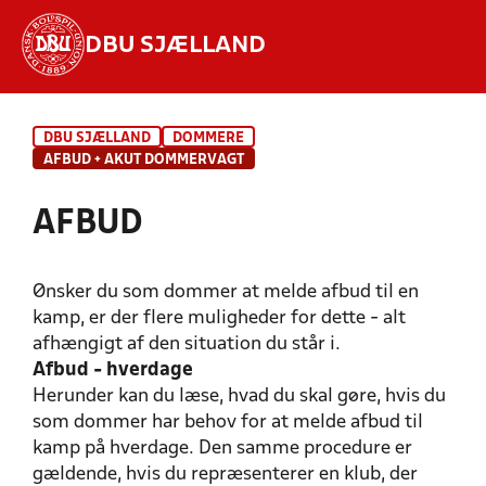
DBU SJÆLLAND
Hvad vil du søge efter?
DBU SJÆLLAND
DOMMERE
INDHOLD OG NYHEDER
AFBUD + AKUT DOMMERVAGT
STILLINGER, RESULTATER, KLUBBER OG
AFBUD
HOLD
Ønsker du som dommer at melde afbud til en
kamp, er der flere muligheder for dette - alt
afhængigt af den situation du står i.
Afbud - hverdage
Herunder kan du læse, hvad du skal gøre, hvis du
som dommer har behov for at melde afbud til
kamp på hverdage. Den samme procedure er
gældende, hvis du repræsenterer en klub, der