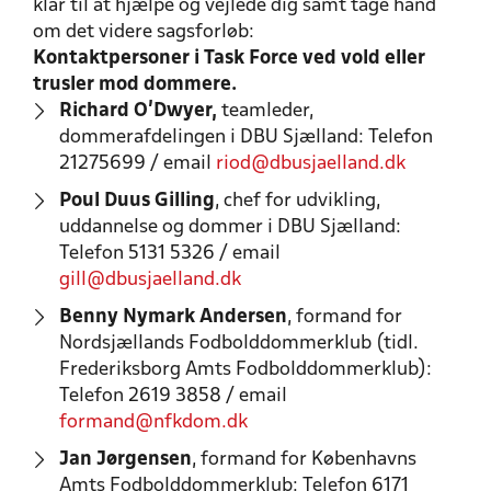
klar til at hjælpe og vejlede dig samt tage hånd
om det videre sagsforløb:
Kontaktpersoner i Task Force ved vold eller
trusler mod dommere.
Richard O'Dwyer,
teamleder,
dommerafdelingen i DBU Sjælland: Telefon
21275699 / email
riod@dbusjaelland.dk
Poul Duus Gilling
, chef for udvikling,
uddannelse og dommer i DBU Sjælland:
Telefon 5131 5326 / email
gill@dbusjaelland.dk
Benny Nymark Andersen
, formand for
Nordsjællands Fodbolddommerklub (tidl.
Frederiksborg Amts Fodbolddommerklub):
Telefon 2619 3858 / email
formand@nfkdom.dk
Jan Jørgensen
, formand for Københavns
Amts Fodbolddommerklub: Telefon 6171