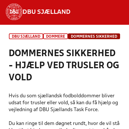
DBU SJÆLLAND
Hvad vil du søge efter?
DBU SJÆLLAND
DOMMERE
DOMMERNES SIKKERHED
INDHOLD OG NYHEDER
DOMMERNES SIKKERHED
STILLINGER, RESULTATER, KLUBBER OG
HOLD
- HJÆLP VED TRUSLER OG
VOLD
Hvis du som sjællandsk fodbolddommer bliver
udsat for trusler eller vold, så kan du få hjælp og
vejledning af DBU Sjællands Task Force.
Du kan ringe til dem døgnet rundt, hvor de vil stå