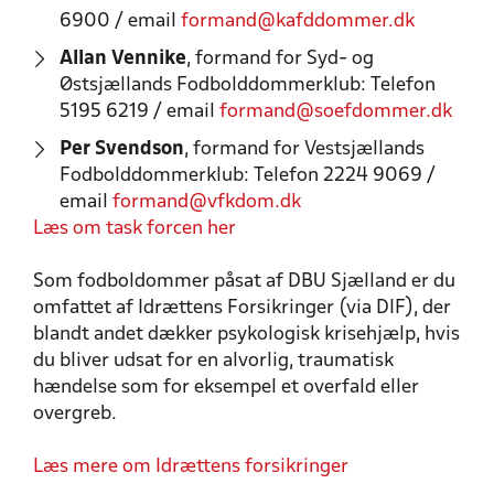
6900 / email
formand@kafddommer.dk
Allan Vennike
, formand for Syd- og
Østsjællands Fodbolddommerklub: Telefon
5195 6219 / email
formand@soefdommer.dk
Per Svendson
, formand for Vestsjællands
Fodbolddommerklub: Telefon 2224 9069 /
email
formand@vfkdom.dk
Læs om task forcen her
Som fodboldommer påsat af DBU Sjælland er du
omfattet af Idrættens Forsikringer (via DIF), der
blandt andet dækker psykologisk krisehjælp, hvis
du bliver udsat for en alvorlig, traumatisk
hændelse som for eksempel et overfald eller
overgreb.
Læs mere om Idrættens forsikringer