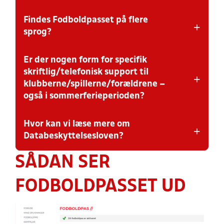
Findes Fodboldpasset på flere
Ja, Fodboldpasset gælder også for elitespillere. Dog er
+
et aktiveret Fodboldpas ikke obligatorisk for
sprog?
spilleberettigelse i rækker administreret af
Divisionsforeningen.
Er der nogen form for specifik
Nej, Fodboldpasset er på dansk.
skriftlig/telefonisk support til
+
klubberne/spillerne/forældrene –
også i sommerferieperioden?
Hvor kan vi læse mere om
Spørgsmål vedrørende Fodboldpasset - og hjælp til
+
aktivering - skal rettes til din lokalunion. Du kan finde
Databeskyttelsesloven?
kontaktoplysninger på den relevante hjemmeside.
SÅDAN SER
Mere om Databeskyttelsesloven.
Hvis spørgsmålet ikke besvares af ovenstående, kan I
FODBOLDPASSET UD
skrive til DBU's Data Protection Manager på
persondata@dbu.dk.