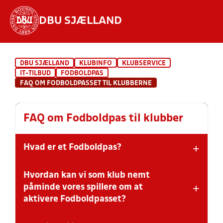
DBU SJÆLLAND
Hvad vil du søge efter?
DBU SJÆLLAND
KLUBINFO
KLUBSERVICE
INDHOLD OG NYHEDER
IT-TILBUD
FODBOLDPAS
FAQ OM FODBOLDPASSET TIL KLUBBERNE
STILLINGER, RESULTATER, KLUBBER OG
HOLD
FAQ om Fodboldpas til klubber
+
Hvad er et Fodboldpas?
Hvordan kan vi som klub nemt
Fodboldpasset er brugerens helt personlige 'pas', som
+
bl.a. sikrer spilleberettigelse i DBU's turneringer. I
påminde vores spillere om at
passet opbevares alle de vigtige personlige oplysninger,
aktivere Fodboldpasset?
som brugeren til enhver tid kan se og rette.