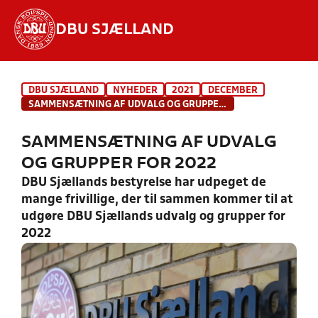
DBU SJÆLLAND
Hvad vil du søge efter?
DBU SJÆLLAND
NYHEDER
2021
DECEMBER
INDHOLD OG NYHEDER
SAMMENSÆTNING AF UDVALG OG GRUPPER FOR 2022
STILLINGER, RESULTATER, KLUBBER OG
SAMMENSÆTNING AF UDVALG
HOLD
OG GRUPPER FOR 2022
DBU Sjællands bestyrelse har udpeget de
mange frivillige, der til sammen kommer til at
udgøre DBU Sjællands udvalg og grupper for
2022