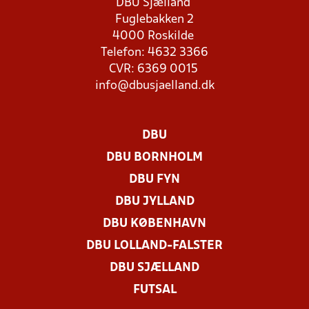
DBU Sjælland
Fuglebakken 2
4000 Roskilde
Telefon: 4632 3366
CVR: 6369 0015
info@dbusjaelland.dk
DBU
DBU BORNHOLM
DBU FYN
DBU JYLLAND
DBU KØBENHAVN
DBU LOLLAND-FALSTER
DBU SJÆLLAND
FUTSAL