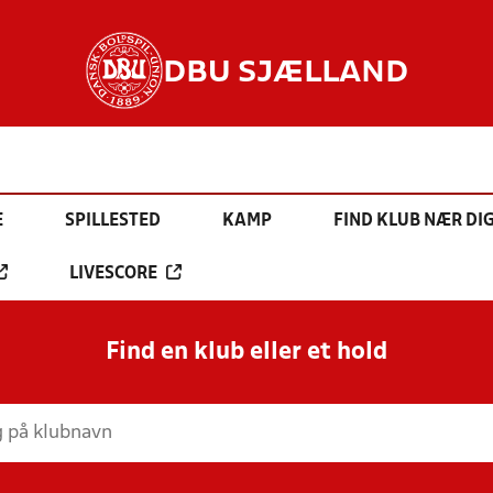
DBU SJÆLLAND
E
SPILLESTED
KAMP
FIND KLUB NÆR DI
LIVESCORE
Find en klub eller et hold