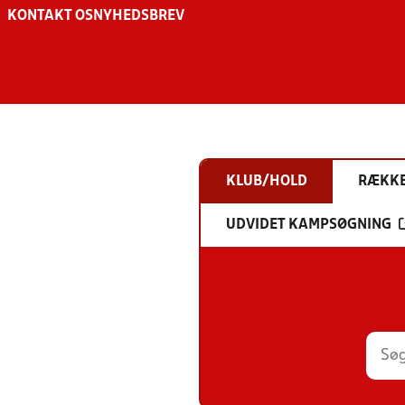
KONTAKT OS
NYHEDSBREV
KLUB/HOLD
RÆKK
UDVIDET KAMPSØGNING