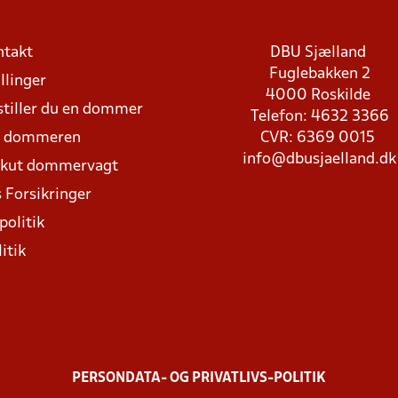
ntakt
DBU Sjælland
Fuglebakken 2
llinger
4000 Roskilde
stiller du en dommer
Telefon: 4632 3366
d dommeren
CVR: 6369 0015
info@dbusjaelland.dk
Akut dommervagt
 Forsikringer
politik
itik
PERSONDATA- OG PRIVATLIVS-POLITIK