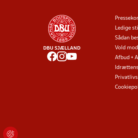
Presseko
Ledige sti
Sådan be
Vold mo
DBU SJÆLLAND
Afbud + 
Idrættens
Privatlivs
Cookiepol