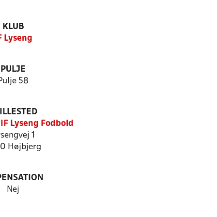
KLUB
F Lyseng
PULJE
Pulje 58
ILLESTED
 IF Lyseng Fodbold
sengvej 1
0 Højbjerg
PENSATION
Nej