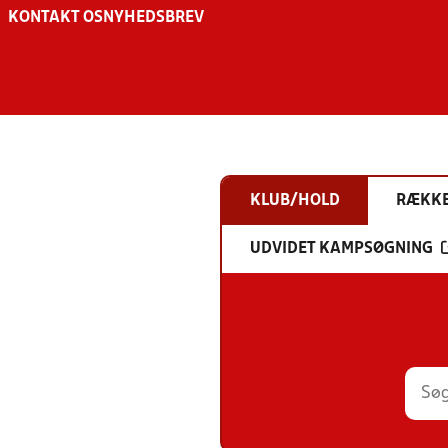
KONTAKT OS
NYHEDSBREV
KLUB/HOLD
RÆKK
UDVIDET KAMPSØGNING