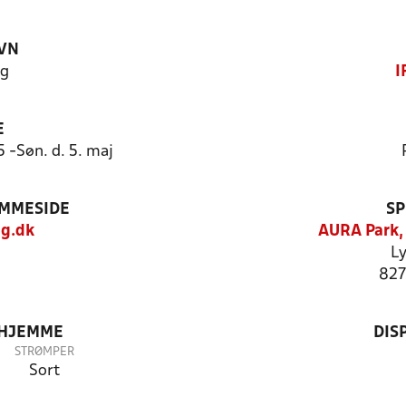
VN
ng
I
E
 -Søn. d. 5. maj
EMMESIDE
SP
g.dk
AURA Park,
Ly
827
 HJEMME
DIS
STRØMPER
Sort