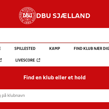
DBU SJÆLLAND
E
SPILLESTED
KAMP
FIND KLUB NÆR DI
LIVESCORE
Find en klub eller et hold