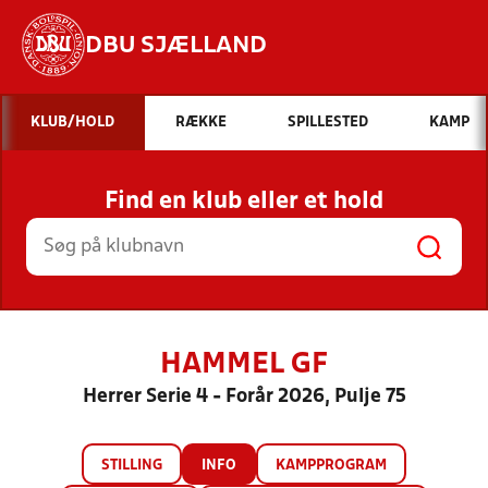
DBU SJÆLLAND
Hvad vil du søge efter?
KLUB/HOLD
RÆKKE
SPILLESTED
KAMP
INDHOLD OG NYHEDER
Find en klub eller et hold
STILLINGER, RESULTATER, KLUBBER OG
HOLD
HAMMEL GF
Herrer Serie 4 - Forår 2026, Pulje 75
STILLING
INFO
KAMPPROGRAM