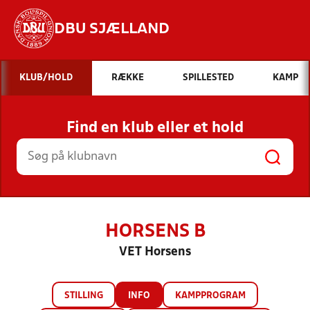
DBU SJÆLLAND
Hvad vil du søge efter?
KLUB/HOLD
RÆKKE
SPILLESTED
KAMP
INDHOLD OG NYHEDER
Find en klub eller et hold
STILLINGER, RESULTATER, KLUBBER OG
HOLD
HORSENS B
VET Horsens
STILLING
INFO
KAMPPROGRAM