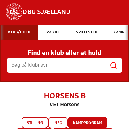
DBU SJÆLLAND
Hvad vil du søge efter?
KLUB/HOLD
RÆKKE
SPILLESTED
KAMP
INDHOLD OG NYHEDER
Find en klub eller et hold
STILLINGER, RESULTATER, KLUBBER OG
HOLD
HORSENS B
VET Horsens
STILLING
INFO
KAMPPROGRAM