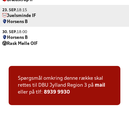
Brædstrup IF
23. SEP.
18:15
Juelsminde IF
Horsens B
30. SEP.
18:00
Horsens B
Rask Mølle OIF
Spørgsmål omkring denne række skal
rettes til DBU Jylland Region 3 på
mail
eller på tlf:
8939 9930