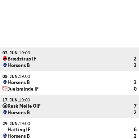
03. JUN.
19:00
Brædstrup IF
2
Horsens B
3
09. JUN.
19:00
Horsens B
3
Juelsminde IF
0
17. JUN.
19:00
Rask Mølle OIF
7
Horsens B
2
24. JUN.
19:00
Hatting IF
6
Horsens B
2