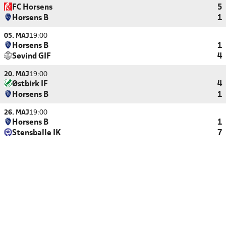
FC Horsens
5
Horsens B
1
05. MAJ
19:00
Horsens B
1
Søvind GIF
4
20. MAJ
19:00
Østbirk IF
4
Horsens B
1
26. MAJ
19:00
Horsens B
1
Stensballe IK
7