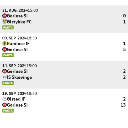
31. AUG. 2024
15:00
Gørløse SI
0
Ølstykke FC
1
09. SEP. 2024
18:30
Ramløse IF
1
Gørløse SI
5
14. SEP. 2024
15:00
Gørløse SI
2
IS Skævinge
2
19. SEP. 2024
18:30
Ølsted IF
2
Gørløse SI
13