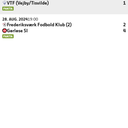
VTF (Vejby/Tisvilde)
1
28. AUG. 2024
19:00
Frederiksværk Fodbold Klub (2)
2
Gørløse SI
4