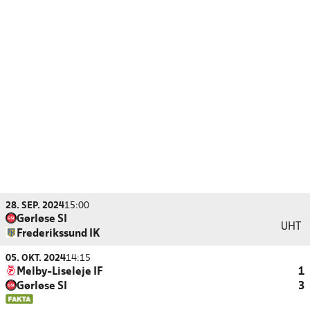
28. SEP. 2024
15:00
Gørløse SI
UHT
Frederikssund IK
05. OKT. 2024
14:15
Melby-Liseleje IF
1
Gørløse SI
3