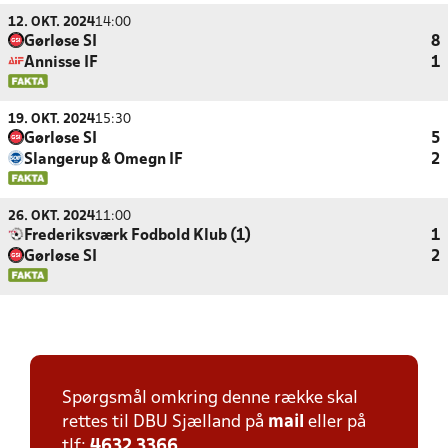
12. OKT. 2024
14:00
Gørløse SI
8
Annisse IF
1
19. OKT. 2024
15:30
Gørløse SI
5
Slangerup & Omegn IF
2
26. OKT. 2024
11:00
Frederiksværk Fodbold Klub (1)
1
Gørløse SI
2
Spørgsmål omkring denne række skal
rettes til DBU Sjælland på
mail
eller på
tlf:
4632 3366