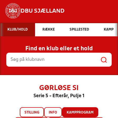
DBU SJÆLLAND
Hvad vil du søge efter?
KLUB/HOLD
RÆKKE
SPILLESTED
KAMP
INDHOLD OG NYHEDER
Find en klub eller et hold
STILLINGER, RESULTATER, KLUBBER OG
HOLD
GØRLØSE SI
Serie 5 - Efterår, Pulje 1
STILLING
INFO
KAMPPROGRAM