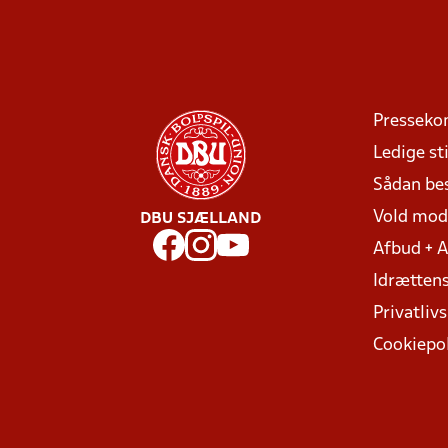
Presseko
Ledige sti
Sådan be
Vold mo
DBU SJÆLLAND
Afbud + 
Idrættens
Privatlivs
Cookiepol