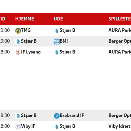
TID
HJEMME
UDE
SPILLEST
19:00
TMG
Stjær B
AURA Park
19:00
Stjær B
BMI
Berger Opt
18:00
IF Lyseng
Stjær B
AURA Park,
18:30
Stjær B
Brabrand IF
Berger Opt
18:00
Viby IF
Stjær B
Viby Idræt