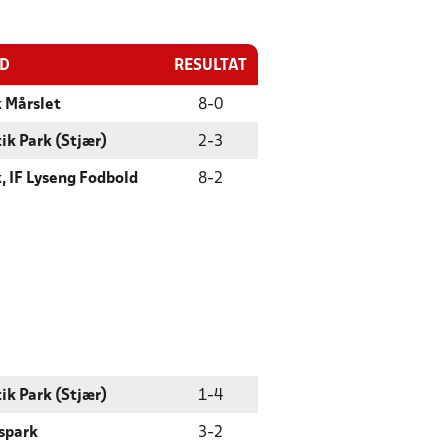
ED
RESULTAT
 Mårslet
8
-
0
ik Park (Stjær)
2
-
3
 IF Lyseng Fodbold
8
-
2
ik Park (Stjær)
1
-
4
spark
3
-
2