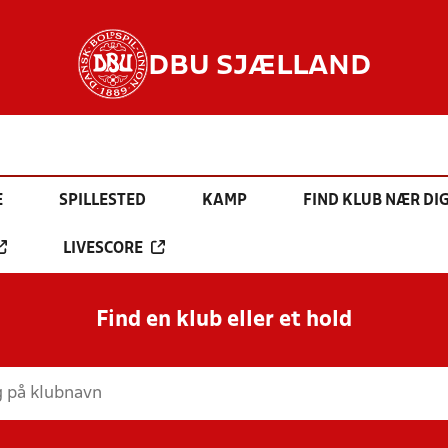
DBU SJÆLLAND
E
SPILLESTED
KAMP
FIND KLUB NÆR DI
LIVESCORE
Find en klub eller et hold