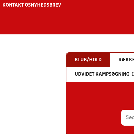
KONTAKT OS
NYHEDSBREV
KLUB/HOLD
RÆKK
UDVIDET KAMPSØGNING