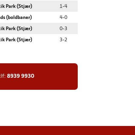
ik Park (Stjær)
1
-
4
ds (boldbaner)
4
-
0
ik Park (Stjær)
0
-
3
ik Park (Stjær)
3
-
2
tlf:
8939 9930