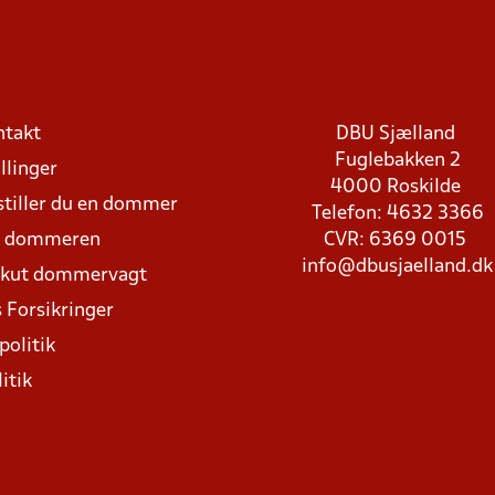
ntakt
DBU Sjælland
Fuglebakken 2
llinger
4000 Roskilde
stiller du en dommer
Telefon: 4632 3366
d dommeren
CVR: 6369 0015
info@dbusjaelland.dk
Akut dommervagt
 Forsikringer
politik
itik