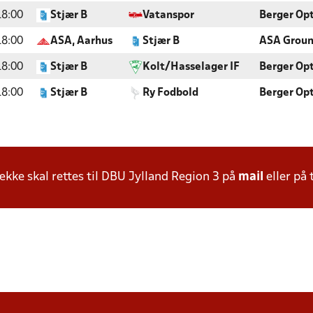
18:00
Stjær B
Vatanspor
Berger Opt
18:00
ASA, Aarhus
Stjær B
ASA Groun
18:00
Stjær B
Kolt/Hasselager IF
Berger Opt
18:00
Stjær B
Ry Fodbold
Berger Opt
ke skal rettes til DBU Jylland Region 3 på
mail
eller på 