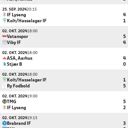
25. SEP. 2024
20:15
IF Lyseng
4
Kolt/Hasselager IF
1
02. OKT. 2024
18:00
Vatanspor
5
Viby IF
4
02. OKT. 2024
18:00
ASA, Aarhus
4
Stjær B
0
02. OKT. 2024
18:00
Kolt/Hasselager IF
1
Ry Fodbold
5
02. OKT. 2024
19:00
TMG
5
IF Lyseng
2
02. OKT. 2024
19:15
Brabrand IF
3