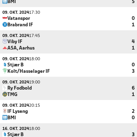
BMI
5
09. OKT. 2024
17:30
Vatanspor
0
Brabrand IF
1
09. OKT. 2024
17:45
Viby IF
4
ASA, Aarhus
1
09. OKT. 2024
18:00
Stjær B
0
Kolt/Hasselager IF
3
09. OKT. 2024
19:00
Ry Fodbold
6
TMG
1
09. OKT. 2024
20:15
IF Lyseng
2
BMI
0
16. OKT. 2024
18:00
Stjær B
3