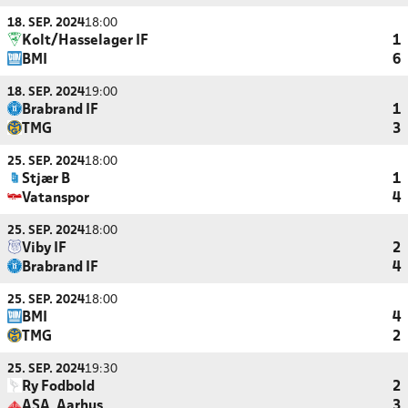
18. SEP. 2024
18:00
Kolt/Hasselager IF
1
BMI
6
18. SEP. 2024
19:00
Brabrand IF
1
TMG
3
25. SEP. 2024
18:00
Stjær B
1
Vatanspor
4
25. SEP. 2024
18:00
Viby IF
2
Brabrand IF
4
25. SEP. 2024
18:00
BMI
4
TMG
2
25. SEP. 2024
19:30
Ry Fodbold
2
ASA, Aarhus
3