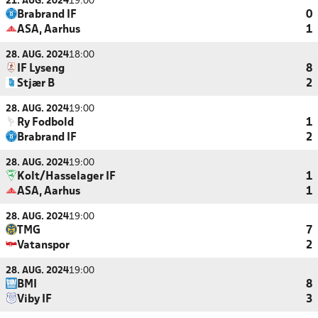
21. AUG. 2024
19:00
Brabrand IF
0
ASA, Aarhus
1
28. AUG. 2024
18:00
IF Lyseng
8
Stjær B
2
28. AUG. 2024
19:00
Ry Fodbold
1
Brabrand IF
2
28. AUG. 2024
19:00
Kolt/Hasselager IF
1
ASA, Aarhus
1
28. AUG. 2024
19:00
TMG
7
Vatanspor
2
28. AUG. 2024
19:00
BMI
8
Viby IF
3