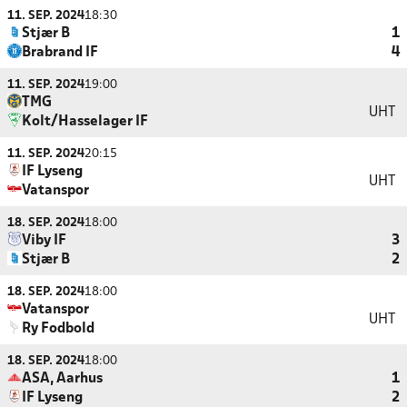
11. SEP. 2024
18:30
Stjær B
1
Brabrand IF
4
11. SEP. 2024
19:00
TMG
UHT
Kolt/Hasselager IF
11. SEP. 2024
20:15
IF Lyseng
UHT
Vatanspor
18. SEP. 2024
18:00
Viby IF
3
Stjær B
2
18. SEP. 2024
18:00
Vatanspor
UHT
Ry Fodbold
18. SEP. 2024
18:00
ASA, Aarhus
1
IF Lyseng
2