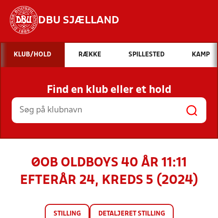
DBU SJÆLLAND
Hvad vil du søge efter?
KLUB/HOLD
RÆKKE
SPILLESTED
KAMP
INDHOLD OG NYHEDER
Find en klub eller et hold
STILLINGER, RESULTATER, KLUBBER OG
HOLD
ØOB OLDBOYS 40 ÅR 11:11
EFTERÅR 24, KREDS 5 (2024)
STILLING
DETALJERET STILLING