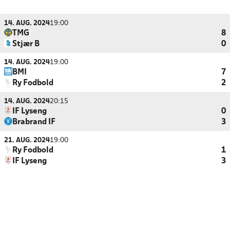
14. AUG. 2024
19:00
TMG
8
Stjær B
0
14. AUG. 2024
19:00
BMI
7
Ry Fodbold
2
14. AUG. 2024
20:15
IF Lyseng
0
Brabrand IF
3
21. AUG. 2024
19:00
Ry Fodbold
1
IF Lyseng
3