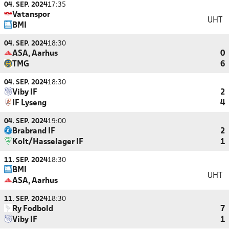
04. SEP. 2024
17:35
Vatanspor
UHT
BMI
04. SEP. 2024
18:30
ASA, Aarhus
0
TMG
6
04. SEP. 2024
18:30
Viby IF
2
IF Lyseng
4
04. SEP. 2024
19:00
Brabrand IF
2
Kolt/Hasselager IF
1
11. SEP. 2024
18:30
BMI
UHT
ASA, Aarhus
11. SEP. 2024
18:30
Ry Fodbold
7
Viby IF
1