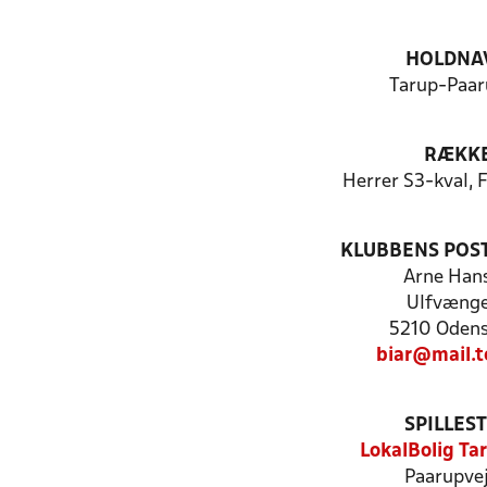
HOLDNA
Tarup-Paar
RÆKK
Herrer S3-kval, 
KLUBBENS POS
Arne Han
Ulfvænge
5210 Odens
biar@mail.t
SPILLES
LokalBolig Ta
Paarupvej