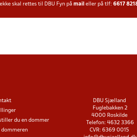
ke skal rettes til DBU Fyn på
mail
eller på tlf:
6617 821
ntakt
DBU Sjælland
Fuglebakken 2
llinger
4000 Roskilde
stiller du en dommer
Telefon: 4632 3366
d dommeren
CVR: 6369 0015