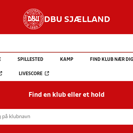
DBU SJÆLLAND
E
SPILLESTED
KAMP
FIND KLUB NÆR DI
LIVESCORE
Find en klub eller et hold