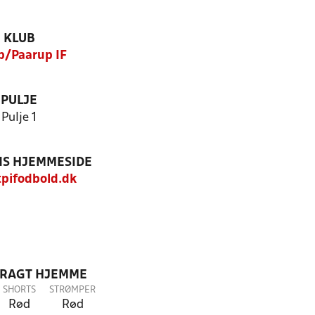
KLUB
p/Paarup IF
PULJE
Pulje 1
S HJEMMESIDE
pifodbold.dk
DRAGT HJEMME
SHORTS
STRØMPER
Rød
Rød