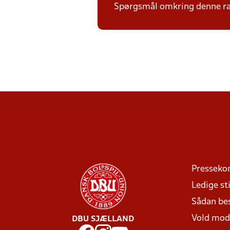
Spørgsmål omkring denne ræk
Presseko
Ledige sti
Sådan be
Vold mo
DBU SJÆLLAND