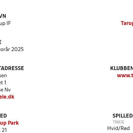
VN
up IF
Taru
E
Forår 2025
TADRESSE
KLUBBEN
sen
www.t
t 1
e Nv
ele.dk
TED
SPILLE
TRØJE
rup Park
Hvid/Rød
 21