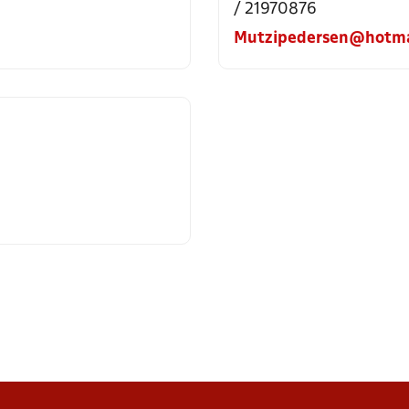
/ 21970876
Mutzipedersen@hotma