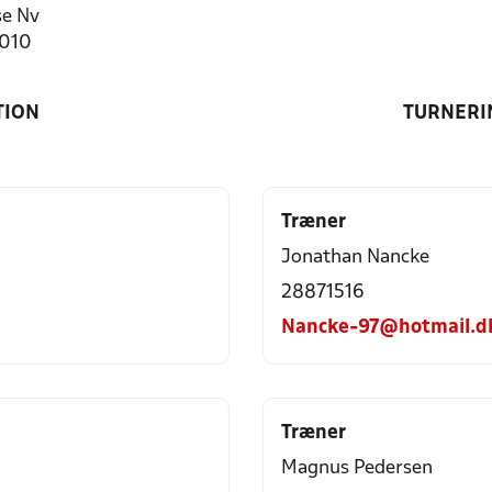
e Nv
1010
TION
TURNERI
Træner
Jonathan Nancke
28871516
Nancke-97@hotmail.d
Træner
Magnus Pedersen