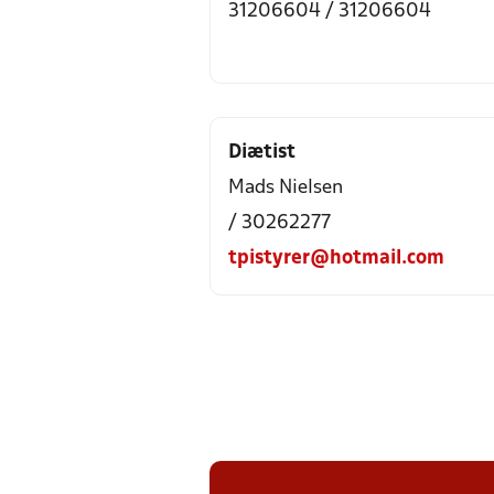
31206604 / 31206604
Diætist
Mads Nielsen
/ 30262277
tpistyrer@hotmail.com