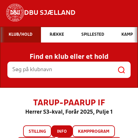
DBU SJÆLLAND
Hvad vil du søge efter?
KLUB/HOLD
RÆKKE
SPILLESTED
KAMP
INDHOLD OG NYHEDER
Find en klub eller et hold
STILLINGER, RESULTATER, KLUBBER OG
HOLD
TARUP-PAARUP IF
Herrer S3-kval, Forår 2025, Pulje 1
STILLING
INFO
KAMPPROGRAM