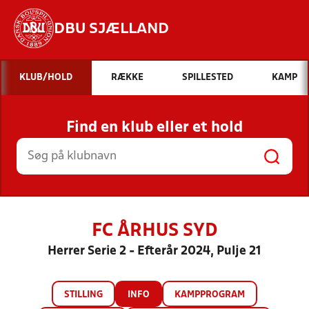
DBU SJÆLLAND
Hvad vil du søge efter?
KLUB/HOLD
RÆKKE
SPILLESTED
KAMP
INDHOLD OG NYHEDER
Find en klub eller et hold
STILLINGER, RESULTATER, KLUBBER OG
HOLD
FC ÅRHUS SYD
Herrer Serie 2 - Efterår 2024, Pulje 21
STILLING
INFO
KAMPPROGRAM