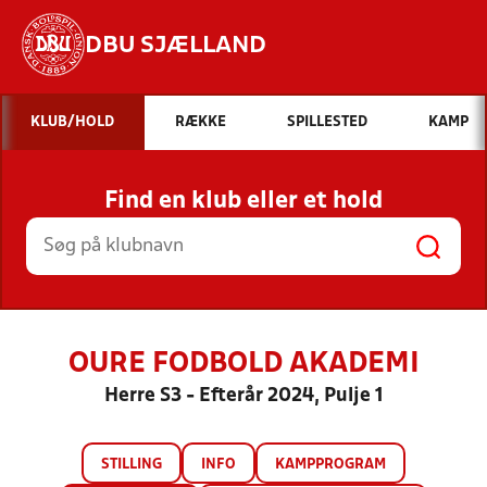
DBU SJÆLLAND
Hvad vil du søge efter?
KLUB/HOLD
RÆKKE
SPILLESTED
KAMP
INDHOLD OG NYHEDER
Find en klub eller et hold
STILLINGER, RESULTATER, KLUBBER OG
HOLD
OURE FODBOLD AKADEMI
Herre S3 - Efterår 2024, Pulje 1
STILLING
INFO
KAMPPROGRAM