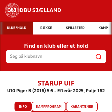
DBU SJÆLLAND
Hvad vil du søge efter?
KLUB/HOLD
RÆKKE
SPILLESTED
KAMP
INDHOLD OG NYHEDER
Find en klub eller et hold
STILLINGER, RESULTATER, KLUBBER OG
HOLD
STARUP UIF
U10 Piger B (2016) 5:5 - Efterår 2025, Pulje 162
INFO
KAMPPROGRAM
KARANTÆNER