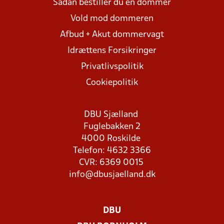
Sådan bestiller du en dommer
Vold mod dommeren
Afbud + Akut dommervagt
Idrættens Forsikringer
Privatlivspolitik
Cookiepolitik
DBU Sjælland
Fuglebakken 2
4000 Roskilde
Telefon: 4632 3366
CVR: 6369 0015
info@dbusjaelland.dk
DBU