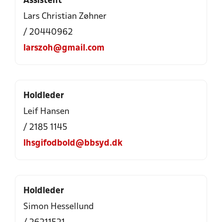
Assistent
Lars Christian Zøhner
/ 20440962
larszoh@gmail.com
Holdleder
Leif Hansen
/ 2185 1145
lhsgifodbold@bbsyd.dk
Holdleder
Simon Hessellund