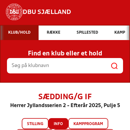
DBU SJÆLLAND
Hvad vil du søge efter?
KLUB/HOLD
RÆKKE
SPILLESTED
KAMP
INDHOLD OG NYHEDER
Find en klub eller et hold
STILLINGER, RESULTATER, KLUBBER OG
HOLD
SÆDDING/G IF
Herrer Jyllandsserien 2 - Efterår 2025, Pulje 5
STILLING
INFO
KAMPPROGRAM