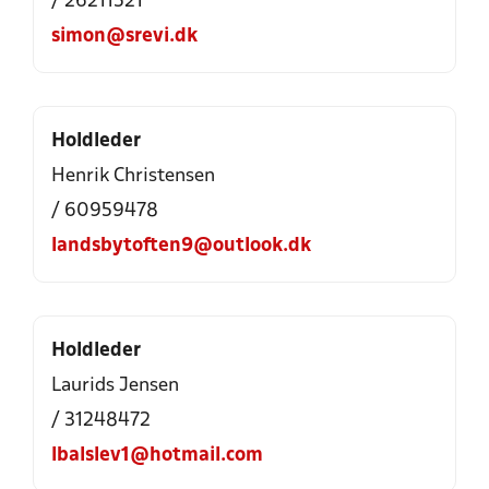
/ 26211521
simon@srevi.dk
Holdleder
Henrik Christensen
/ 60959478
landsbytoften9@outlook.dk
Holdleder
Laurids Jensen
/ 31248472
lbalslev1@hotmail.com