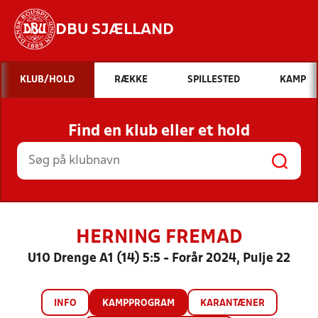
DBU SJÆLLAND
Hvad vil du søge efter?
KLUB/HOLD
RÆKKE
SPILLESTED
KAMP
INDHOLD OG NYHEDER
Find en klub eller et hold
STILLINGER, RESULTATER, KLUBBER OG
HOLD
HERNING FREMAD
U10 Drenge A1 (14) 5:5 - Forår 2024, Pulje 22
INFO
KAMPPROGRAM
KARANTÆNER