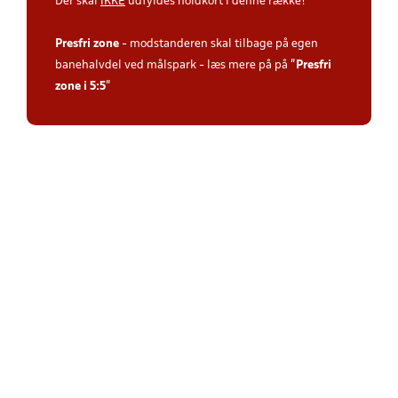
Der skal
IKKE
udfyldes holdkort i denne række!
Presfri zone
- modstanderen skal tilbage på egen
banehalvdel ved målspark - læs mere på på "
Presfri
zone i 5:5
"