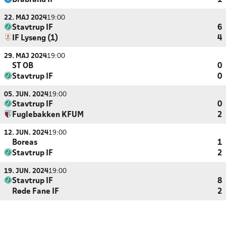
Brabrand IF
1
22. MAJ 2024
19:00
Stavtrup IF
6
IF Lyseng (1)
4
29. MAJ 2024
19:00
ST OB
0
Stavtrup IF
0
05. JUN. 2024
19:00
Stavtrup IF
0
Fuglebakken KFUM
2
12. JUN. 2024
19:00
Boreas
1
Stavtrup IF
2
19. JUN. 2024
19:00
Stavtrup IF
8
Røde Fane IF
2