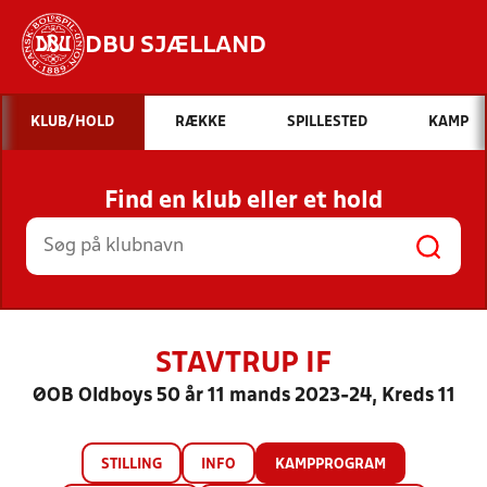
DBU SJÆLLAND
Hvad vil du søge efter?
KLUB/HOLD
RÆKKE
SPILLESTED
KAMP
INDHOLD OG NYHEDER
Find en klub eller et hold
STILLINGER, RESULTATER, KLUBBER OG
HOLD
STAVTRUP IF
ØOB Oldboys 50 år 11 mands 2023-24, Kreds 11
STILLING
INFO
KAMPPROGRAM