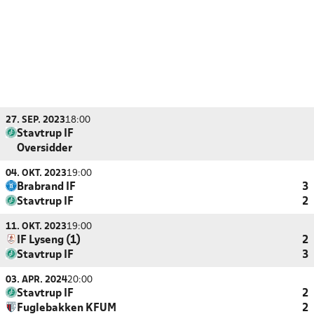
27. SEP. 2023
18:00
Stavtrup IF
Oversidder
04. OKT. 2023
19:00
Brabrand IF
3
Stavtrup IF
2
11. OKT. 2023
19:00
IF Lyseng (1)
2
Stavtrup IF
3
03. APR. 2024
20:00
Stavtrup IF
2
Fuglebakken KFUM
2