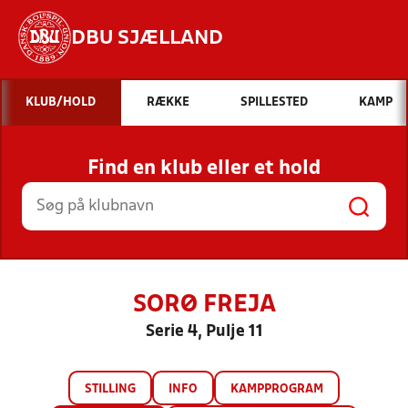
DBU SJÆLLAND
Hvad vil du søge efter?
KLUB/HOLD
RÆKKE
SPILLESTED
KAMP
INDHOLD OG NYHEDER
Find en klub eller et hold
STILLINGER, RESULTATER, KLUBBER OG
HOLD
SORØ FREJA
Serie 4, Pulje 11
STILLING
INFO
KAMPPROGRAM