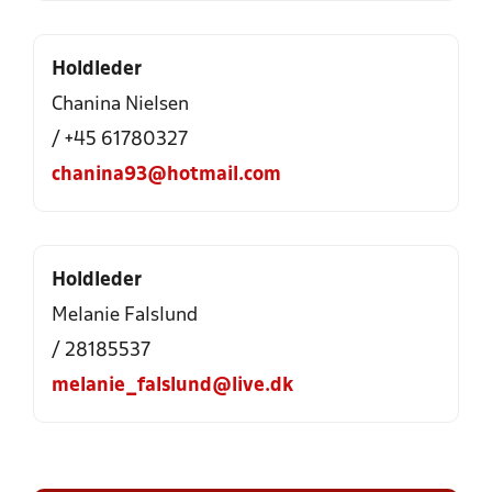
Holdleder
Chanina Nielsen
/ +45 61780327
chanina93@hotmail.com
Holdleder
Melanie Falslund
/ 28185537
melanie_falslund@live.dk