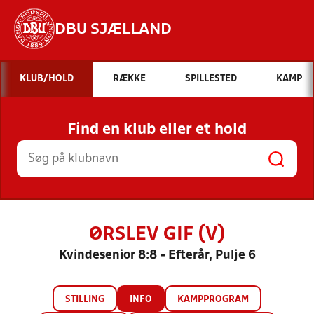
DBU SJÆLLAND
Hvad vil du søge efter?
KLUB/HOLD
RÆKKE
SPILLESTED
KAMP
INDHOLD OG NYHEDER
Find en klub eller et hold
STILLINGER, RESULTATER, KLUBBER OG
HOLD
ØRSLEV GIF (V)
Kvindesenior 8:8 - Efterår, Pulje 6
STILLING
INFO
KAMPPROGRAM