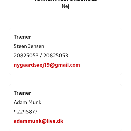
Nej
Træner
Steen Jensen
20825053 / 20825053
nygaardsvej19@gmail.com
Træner
Adam Munk
42245877
adammunk@live.dk