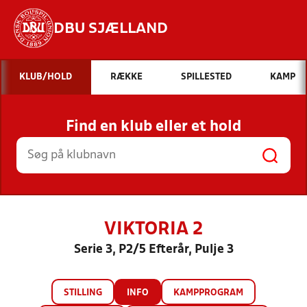
DBU SJÆLLAND
Hvad vil du søge efter?
KLUB/HOLD
RÆKKE
SPILLESTED
KAMP
INDHOLD OG NYHEDER
Find en klub eller et hold
STILLINGER, RESULTATER, KLUBBER OG
HOLD
VIKTORIA 2
Serie 3, P2/5 Efterår, Pulje 3
STILLING
INFO
KAMPPROGRAM