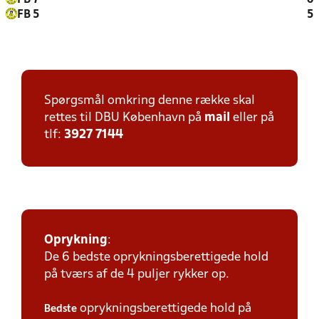
FB 7
0
FB 5
5
Spørgsmål omkring denne række skal
rettes til DBU København på
mail
eller på
tlf:
3927 7144
Oprykning
:
De 6 bedste oprykningsberettigede hold
på tværs af de 4 puljer rykker op.
oprykningsberettigede hold på
Bedste