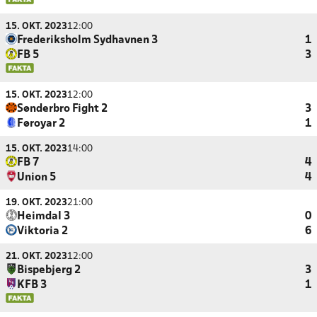
15. OKT. 2023
12:00
Frederiksholm Sydhavnen 3
1
FB 5
3
15. OKT. 2023
12:00
Sønderbro Fight 2
3
Føroyar 2
1
15. OKT. 2023
14:00
FB 7
4
Union 5
4
19. OKT. 2023
21:00
Heimdal 3
0
Viktoria 2
6
21. OKT. 2023
12:00
Bispebjerg 2
3
KFB 3
1