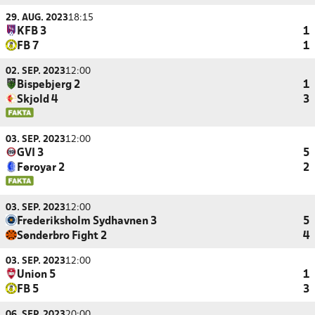
29. AUG. 2023
18:15
KFB 3
1
FB 7
1
02. SEP. 2023
12:00
Bispebjerg 2
1
Skjold 4
3
03. SEP. 2023
12:00
GVI 3
5
Føroyar 2
2
03. SEP. 2023
12:00
Frederiksholm Sydhavnen 3
5
Sønderbro Fight 2
4
03. SEP. 2023
12:00
Union 5
1
FB 5
3
06. SEP. 2023
20:00