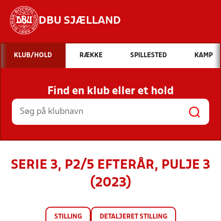
DBU SJÆLLAND
Hvad vil du søge efter?
KLUB/HOLD
RÆKKE
SPILLESTED
KAMP
INDHOLD OG NYHEDER
Find en klub eller et hold
STILLINGER, RESULTATER, KLUBBER OG
HOLD
SERIE 3, P2/5 EFTERÅR, PULJE 3
(2023)
STILLING
DETALJERET STILLING