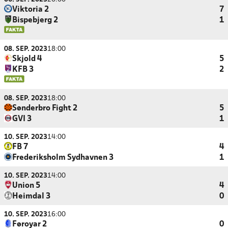
Viktoria 2
7
Bispebjerg 2
1
08. SEP. 2023
18:00
Skjold 4
5
KFB 3
2
08. SEP. 2023
18:00
Sønderbro Fight 2
5
GVI 3
1
10. SEP. 2023
14:00
FB 7
4
Frederiksholm Sydhavnen 3
1
10. SEP. 2023
14:00
Union 5
4
Heimdal 3
0
10. SEP. 2023
16:00
Føroyar 2
0