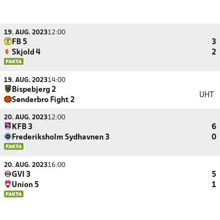
19. AUG. 2023
12:00
FB 5
3
Skjold 4
2
19. AUG. 2023
14:00
Bispebjerg 2
UHT
Sønderbro Fight 2
20. AUG. 2023
12:00
KFB 3
6
Frederiksholm Sydhavnen 3
0
20. AUG. 2023
16:00
GVI 3
5
Union 5
1