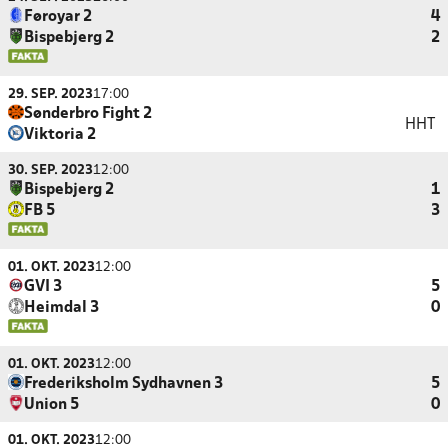
Føroyar 2
4
Bispebjerg 2
2
29. SEP. 2023
17:00
Sønderbro Fight 2
HHT
Viktoria 2
30. SEP. 2023
12:00
Bispebjerg 2
1
FB 5
3
01. OKT. 2023
12:00
GVI 3
5
Heimdal 3
0
01. OKT. 2023
12:00
Frederiksholm Sydhavnen 3
5
Union 5
0
01. OKT. 2023
12:00