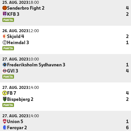
25. AUG. 2023
18:00
Sønderbro Fight 2
4
KFB 3
2
26. AUG. 2023
12:00
Skjold 4
2
Heimdal 3
1
27. AUG. 2023
10:00
Frederiksholm Sydhavnen 3
1
GVI 3
4
27. AUG. 2023
14:00
FB 7
4
Bispebjerg 2
2
27. AUG. 2023
14:00
Union 5
1
Føroyar 2
6