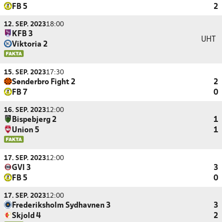
FB 5
2
12. SEP. 2023
18:00
KFB 3
UHT
Viktoria 2
15. SEP. 2023
17:30
Sønderbro Fight 2
2
FB 7
0
16. SEP. 2023
12:00
Bispebjerg 2
1
Union 5
1
17. SEP. 2023
12:00
GVI 3
3
FB 5
0
17. SEP. 2023
12:00
Frederiksholm Sydhavnen 3
3
Skjold 4
2