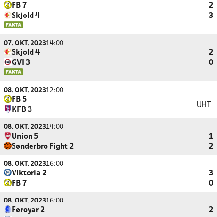
FB 7
2
Skjold 4
3
07. OKT. 2023
14:00
Skjold 4
2
GVI 3
0
08. OKT. 2023
12:00
FB 5
UHT
KFB 3
08. OKT. 2023
14:00
Union 5
1
Sønderbro Fight 2
2
08. OKT. 2023
16:00
Viktoria 2
3
FB 7
0
08. OKT. 2023
16:00
Føroyar 2
2