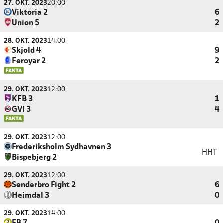
27. OKT. 2023
20:00
Viktoria 2
6
Union 5
2
28. OKT. 2023
14:00
Skjold 4
9
Føroyar 2
2
29. OKT. 2023
12:00
KFB 3
1
GVI 3
4
29. OKT. 2023
12:00
Frederiksholm Sydhavnen 3
HHT
Bispebjerg 2
29. OKT. 2023
12:00
Sønderbro Fight 2
6
Heimdal 3
0
29. OKT. 2023
14:00