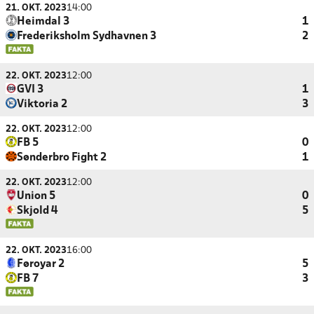
21. OKT. 2023
14:00
Heimdal 3
1
Frederiksholm Sydhavnen 3
2
22. OKT. 2023
12:00
GVI 3
1
Viktoria 2
3
22. OKT. 2023
12:00
FB 5
0
Sønderbro Fight 2
1
22. OKT. 2023
12:00
Union 5
0
Skjold 4
5
22. OKT. 2023
16:00
Føroyar 2
5
FB 7
3