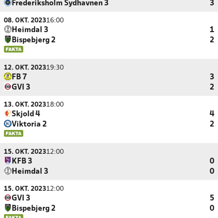
Frederiksholm Sydhavnen 3
3
08. OKT. 2023
16:00
Heimdal 3
1
Bispebjerg 2
2
12. OKT. 2023
19:30
FB 7
3
GVI 3
2
13. OKT. 2023
18:00
Skjold 4
4
Viktoria 2
2
15. OKT. 2023
12:00
KFB 3
0
Heimdal 3
0
15. OKT. 2023
12:00
GVI 3
5
Bispebjerg 2
0