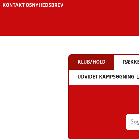
KONTAKT OS
NYHEDSBREV
KLUB/HOLD
RÆKK
UDVIDET KAMPSØGNING