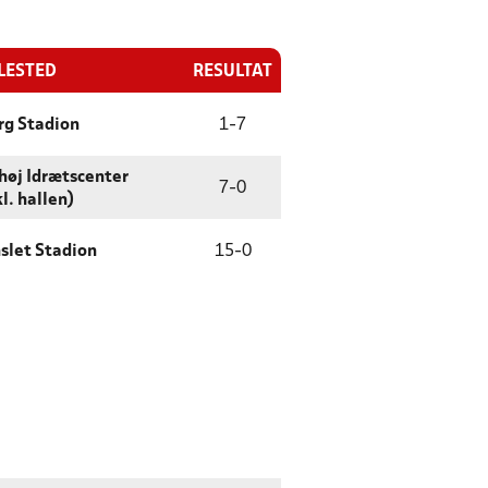
LESTED
RESULTAT
rg Stadion
1
-
7
høj Idrætscenter
7
-
0
l. hallen)
slet Stadion
15
-
0