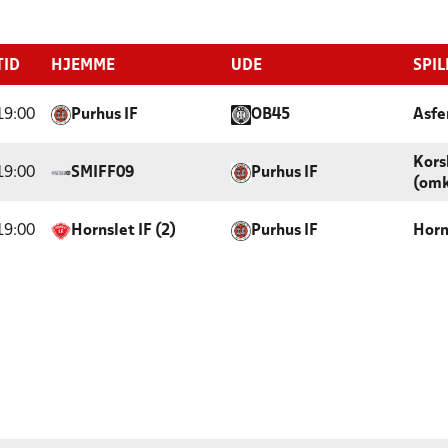
TID
HJEMME
UDE
SPIL
19:00
Purhus IF
OB45
Asfe
Kors
19:00
SMIFF09
Purhus IF
(omk
19:00
Hornslet IF (2)
Purhus IF
Horn