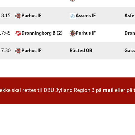
18:15
Purhus IF
Assens IF
Asfe
17:45
Dronningborg B (2)
Purhus IF
Dron
17:30
Purhus IF
Råsted OB
Gass
ke skal rettes til DBU Jylland Region 3 på
mail
eller på 