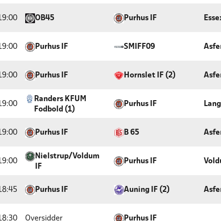
19:00
OB45
Purhus IF
Esse
19:00
Purhus IF
SMIFF09
Asfe
19:00
Purhus IF
Hornslet IF (2)
Asfe
Randers KFUM
19:00
Purhus IF
Lang
Fodbold (1)
19:00
Purhus IF
B 65
Asfe
Nielstrup/Voldum
19:00
Purhus IF
Vold
IF
18:45
Purhus IF
Auning IF (2)
Asfe
18:30
Oversidder
Purhus IF