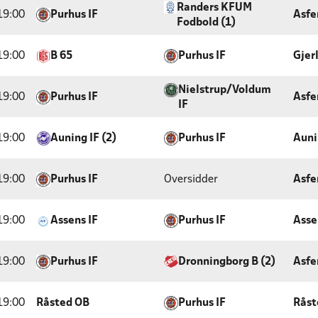
Randers KFUM
19:00
Purhus IF
Asfe
Fodbold (1)
19:00
B 65
Purhus IF
Gjer
Nielstrup/Voldum
19:00
Purhus IF
Asfe
IF
19:00
Auning IF (2)
Purhus IF
Auni
19:00
Purhus IF
Oversidder
Asfe
19:00
Assens IF
Purhus IF
Asse
19:00
Purhus IF
Dronningborg B (2)
Asfe
19:00
Råsted OB
Purhus IF
Råst