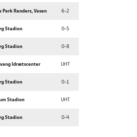
x Park Randers, Vasen
6
-
2
rg Stadion
0
-
5
rg Stadion
0
-
8
vang Idrætscenter
UHT
rg Stadion
0
-
1
um Stadion
UHT
rg Stadion
0
-
4