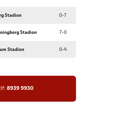
rg Stadion
0
-
7
ningborg Stadion
7
-
0
um Stadion
0
-
4
tlf:
8939 9930