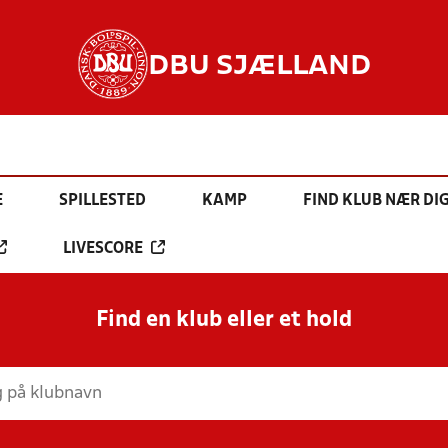
DBU SJÆLLAND
E
SPILLESTED
KAMP
FIND KLUB NÆR DI
LIVESCORE
Find en klub eller et hold