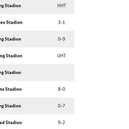
rg Stadion
HHT
lev Stadion
3
-
1
rg Stadion
0
-
9
ng Stadion
UHT
rg Stadion
ns Stadion
8
-
0
rg Stadion
0
-
7
ed Stadion
9
-
2