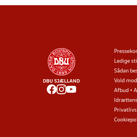
Presseko
Ledige sti
Sådan be
Vold mo
DBU SJÆLLAND
Afbud + 
Idrættens
Privatlivs
Cookiepol