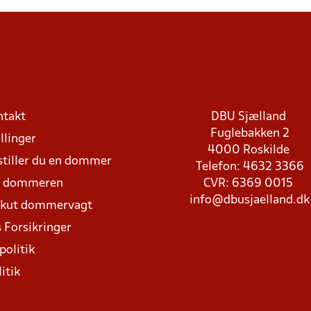
ntakt
DBU Sjælland
Fuglebakken 2
llinger
4000 Roskilde
stiller du en dommer
Telefon: 4632 3366
d dommeren
CVR: 6369 0015
info@dbusjaelland.dk
Akut dommervagt
 Forsikringer
politik
itik