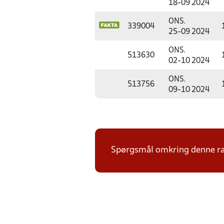
18-09 2024
ONS.
339004
25-09 2024
ONS.
513630
02-10 2024
ONS.
513756
09-10 2024
Spørgsmål omkring denne ræk