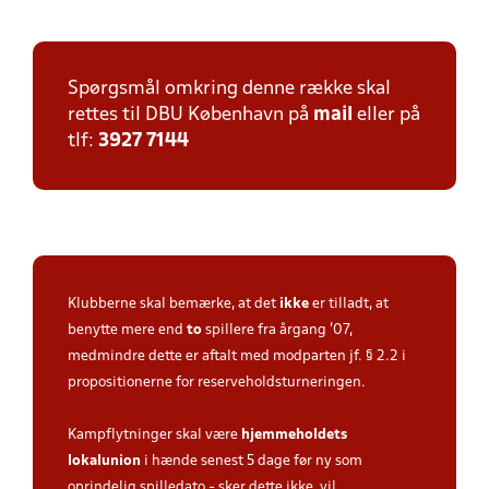
Spørgsmål omkring denne række skal
rettes til DBU København på
mail
eller på
tlf:
3927 7144
Klubberne skal bemærke, at det
ikke
er tilladt, at
benytte mere end
to
spillere fra årgang '07,
medmindre dette er aftalt med modparten jf. § 2.2 i
propositionerne for reserveholdsturneringen.
Kampflytninger skal være
hjemmeholdets
lokalunion
i hænde
senest 5 dage
før ny som
oprindelig spilledato - sker dette ikke, vil