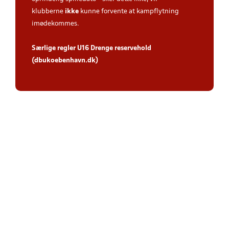
klubberne
ikke
kunne forvente at kampflytning
imødekommes.
Særlige regler U16 Drenge reservehold
(dbukoebenhavn.dk)