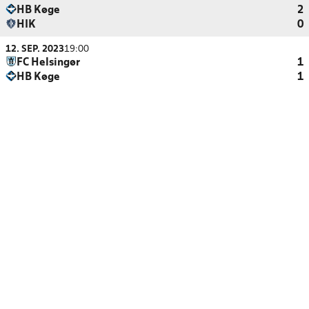
HB Køge
2
HIK
0
12. SEP. 2023
19:00
FC Helsingør
1
HB Køge
1