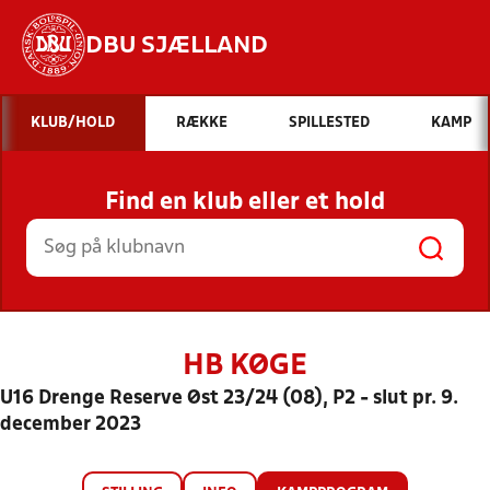
DBU SJÆLLAND
Hvad vil du søge efter?
KLUB/HOLD
RÆKKE
SPILLESTED
KAMP
INDHOLD OG NYHEDER
Find en klub eller et hold
STILLINGER, RESULTATER, KLUBBER OG
HOLD
HB KØGE
U16 Drenge Reserve Øst 23/24 (08), P2 - slut pr. 9.
december 2023